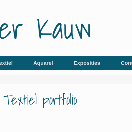
lier Kauw
extiel
Aquarel
Exposities
Con
 Textiel portfolio