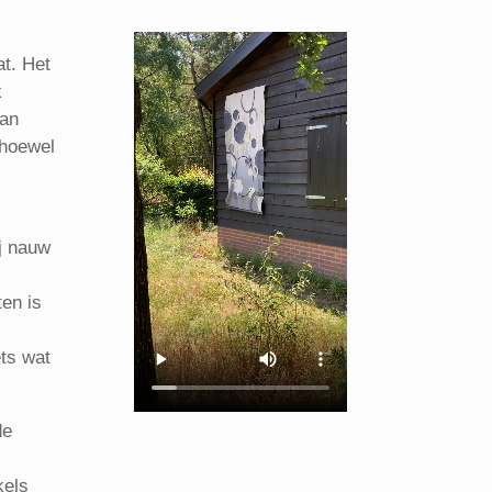
at. Het
k
van
 hoewel
j nauw
ten is
ets wat
de
kels