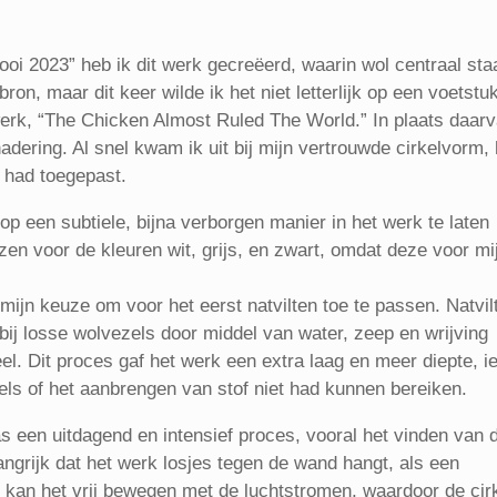
ooi 2023” heb ik dit werk gecreëerd, waarin wol centraal sta
ron, maar dit keer wilde ik het niet letterlijk op een voetstu
werk, “The Chicken Almost Ruled The World.” In plaats daar
adering. Al snel kwam ik uit bij mijn vertrouwde cirkelvorm,
l had toegepast.
op een subtiele, bijna verborgen manier in het werk te laten
en voor de kleuren wit, grijs, en zwart, omdat deze voor mi
mijn keuze om voor het eerst natvilten toe te passen. Natvil
ij losse wolvezels door middel van water, zeep en wrijving
. Dit proces gaf het werk een extra laag en meer diepte, i
kels of het aanbrengen van stof niet had kunnen bereiken.
 een uitdagend en intensief proces, vooral het vinden van 
langrijk dat het werk losjes tegen de wand hangt, als een
 kan het vrij bewegen met de luchtstromen, waardoor de cir