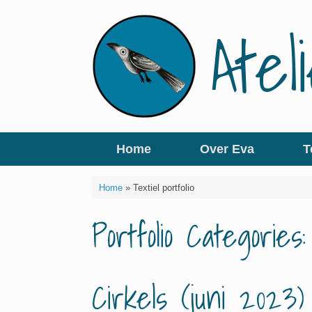
Ga
Ate
naar
de
inhoud
Home
Over Eva
T
Home
»
Textiel portfolio
Portfolio Categories:
Cirkels (juni 2023)